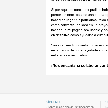
Si por aquel entonces no pudiste hab
personalmente, esta es una buena o
hacernos llegar tus peticiones, tales
cómo convertir una idea en un proye
hacer que mi página sea usable y se
en definitiva cómo ayudarte a cumplir
Sea cual sea tu inquietud o necesid
encantados de poder ayudarte con a
enfocadas a resultados.
¡Nos encantaría colaborar cont
SÍGUENOS
S
¿Sabes qué se dice de 30/38 Agency en
No