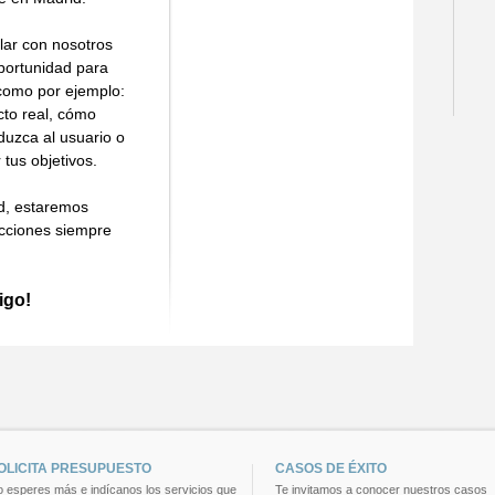
lar con nosotros
portunidad para
 como por ejemplo:
cto real, cómo
duzca al usuario o
 tus objetivos.
ad, estaremos
cciones siempre
igo!
OLICITA PRESUPUESTO
CASOS DE ÉXITO
 esperes más e indícanos los servicios que
Te invitamos a conocer nuestros casos