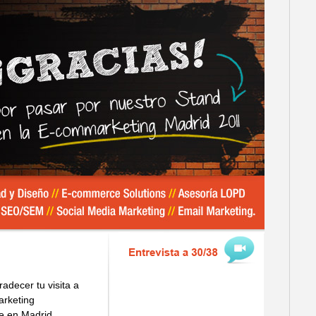
decer tu visita a
arketing
e en Madrid.